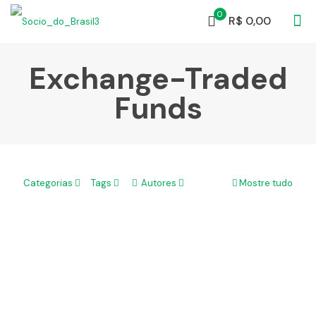
0
R$ 0,00
Exchange-Traded
Funds
Investir em Exchange-Traded Funds (ETFs)! É um
Categorias
Tags
Autores
Mostre tudo
bom negócio?