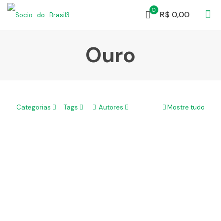
0
R$ 0,00
Ouro
Categorias
Tags
Autores
Mostre tudo
Investir em Ouro no Brasil! Será que compensa?