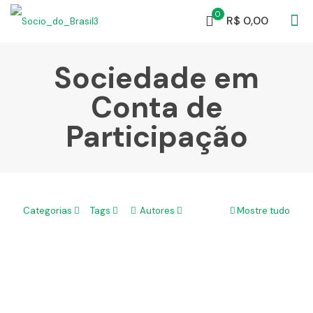
0
R$ 0,00
Sociedade em
Conta de
Participação
Investir na SCP – Sociedade em Conta de
Categorias
Tags
Autores
Mostre tudo
Participação! Vantagens.